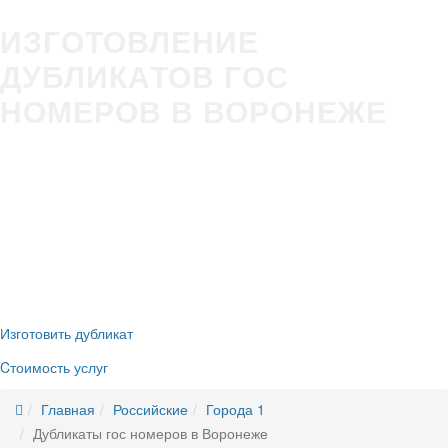
ИЗГОТОВЛЕНИЕ
ДУБЛИКАТОВ ГОС
НОМЕРОВ В ВОРОНЕЖЕ
Изготовление гос номера за 5 минут в Вашем присутствии
Строгое соответствие
ГОСТ Р50577-2018
Оплата всеми удобными способами (наличные и безнал)
Никаких очередей, нервотрёпки в ГИБДД
Новые номера
без сдачи старых
Изготовить дубликат
Cтоимость услуг
Главная
Российские
Города 1
Дубликаты гос номеров в Воронеже