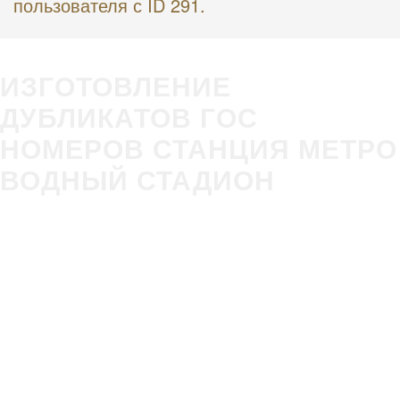
пользователя с ID 291.
ИЗГОТОВЛЕНИЕ
ДУБЛИКАТОВ ГОС
НОМЕРОВ СТАНЦИЯ МЕТРО
ВОДНЫЙ СТАДИОН
Изготовление
Строгое
гос номера за 5
соответствие
минут в Вашем
ГОСТ Р50577-
присутствии
2018
Оплата всеми
Никаких
удобными
очередей,
способами
нервотрёпки в