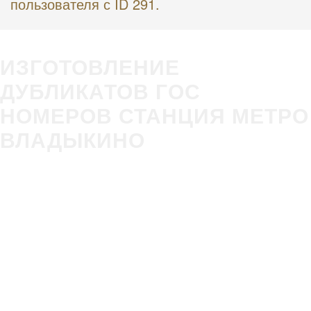
пользователя с ID 291.
ИЗГОТОВЛЕНИЕ
ДУБЛИКАТОВ ГОС
НОМЕРОВ СТАНЦИЯ МЕТРО
ВЛАДЫКИНО
Изготовление
Строгое
гос номера за 5
соответствие
минут в Вашем
ГОСТ Р50577-
присутствии
2018
Оплата всеми
Никаких
удобными
очередей,
способами
нервотрёпки в