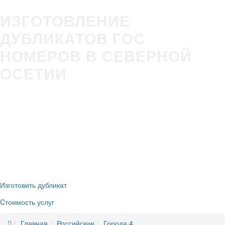
ИЗГОТОВЛЕНИЕ
ДУБЛИКАТОВ ГОС
НОМЕРОВ В СЕВЕРНОЙ
ОСЕТИИ
Изготовление гос номера за 5 минут в Вашем присутствии
Строгое соответствие
ГОСТ Р50577-2018
Оплата всеми удобными способами (наличные и безнал)
Никаких очередей, нервотрёпки в ГИБДД
Новые номера
без сдачи старых
Изготовить дубликат
Cтоимость услуг
Главная
Российские
Города 4