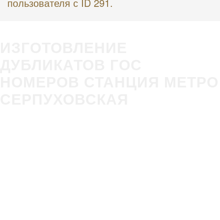
пользователя с ID 291.
ИЗГОТОВЛЕНИЕ
ДУБЛИКАТОВ ГОС
НОМЕРОВ СТАНЦИЯ МЕТРО
СЕРПУХОВСКАЯ
Изготовление
Строгое
гос номера за 5
соответствие
минут в Вашем
ГОСТ Р50577-
присутствии
2018
Оплата всеми
Никаких
удобными
очередей,
способами
нервотрёпки в