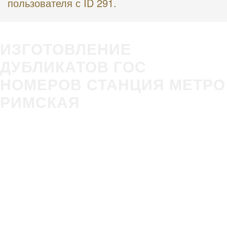
пользователя с ID 291.
ИЗГОТОВЛЕНИЕ
ДУБЛИКАТОВ ГОС
НОМЕРОВ СТАНЦИЯ МЕТРО
РИМСКАЯ
Изготовление
Строгое
гос номера за 5
соответствие
минут в Вашем
ГОСТ Р50577-
присутствии
2018
Оплата всеми
Никаких
удобными
очередей,
способами
нервотрёпки в