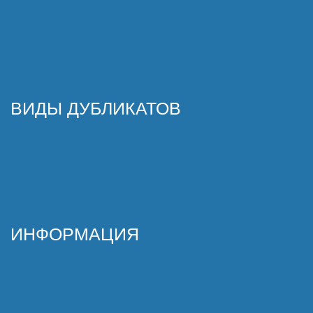
Политика конфиденциальности
Согласие на обработку ПД
Карта сайта
Купить дубликат
ВИДЫ ДУБЛИКАТОВ
Российские
Сувенирные иностранные
Нового образца на автомобиль
Нового образца на мотоцикл
Рамки для номеров
ИНФОРМАЦИЯ
Примеры работ
Отзывы
Доставка
ГОСТ Р 50577-2018