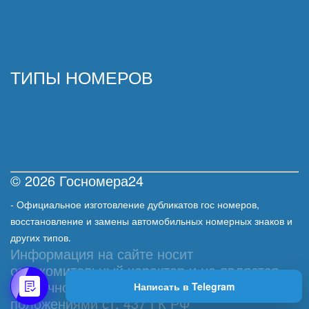
Доставка
ГОСТ Р 50577-2018
ГОСТ Р 50577—93
ТИПЫ НОМЕРОВ
Автомобильные
С жирным шрифтом
Без окантовки
© 2026 Госномера24
- Официальное изготовление дубликатов гос номеров,
восстановление и замены автомобильных номерных знаков и
других типов.
Информация на сайте носит
ознакомительный характер и не является
публичной офертой, определяемой
Написать в Telegram
положениями ст. 437 ГК РФ