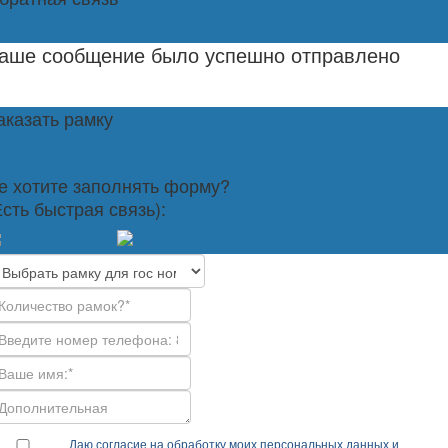
аше сообщение было успешно отправлено
аказать рамку
е хотите заполнять форму?
Есть быстрая связь):
Даю согласие на обработку моих персональных данных и