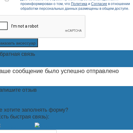
проинформирован о том, что
Политика
и
Согласие
в отношении
обработки персональных данных размещены в общем доступе.
Заказать аксессуар
братная связь
аше сообщение было успешно отправлено
апишите отзыв
е хотите заполнять форму?
Есть быстрая связь):