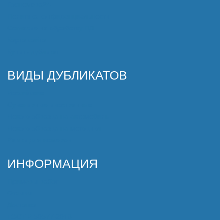
Политика конфиденциальности
Согласие на обработку ПД
Карта сайта
Купить дубликат
ВИДЫ ДУБЛИКАТОВ
Российские
Сувенирные иностранные
Нового образца на автомобиль
Нового образца на мотоцикл
Рамки для номеров
ИНФОРМАЦИЯ
Примеры работ
Отзывы
Доставка
ГОСТ Р 50577-2018