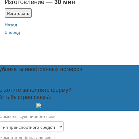
Изготовление —
30 мин
Изготовить
Назад
Вперед
убликаты иностранных номеров
е хотите заполнять форму?
Есть быстрая связь):