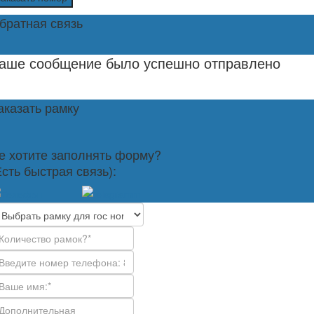
братная связь
аше сообщение было успешно отправлено
аказать рамку
е хотите заполнять форму?
Есть быстрая связь):