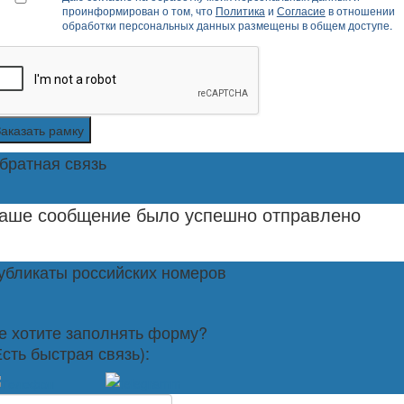
проинформирован о том, что
Политика
и
Согласие
в отношении
обработки персональных данных размещены в общем доступе.
Заказать рамку
братная связь
аше сообщение было успешно отправлено
убликаты российских номеров
е хотите заполнять форму?
Есть быстрая связь):