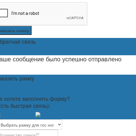
Заказать номер
братная связь
аше сообщение было успешно отправлено
аказать рамку
е хотите заполнять форму?
Есть быстрая связь):