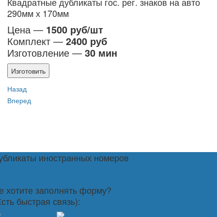
Квадратные дубликаты гос. рег. знаков на авто
290мм х 170мм
Цена —
1500 руб/шт
Комплект —
2400 руб
Изготовление —
30 мин
Изготовить
Назад
Вперед
убликаты иностранных номеров
е хотите заполнять форму?
Есть быстрая связь):