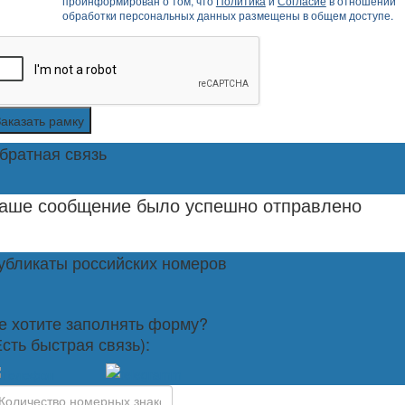
проинформирован о том, что
Политика
и
Согласие
в отношении
обработки персональных данных размещены в общем доступе.
Заказать рамку
братная связь
аше сообщение было успешно отправлено
убликаты российских номеров
е хотите заполнять форму?
Есть быстрая связь):