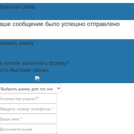
братная связь
аше сообщение было успешно отправлено
аказать рамку
е хотите заполнять форму?
Есть быстрая связь):