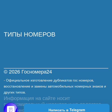
Отзывы
Доставка
ГОСТ Р 50577-2018
ГОСТ Р 50577—93
ТИПЫ НОМЕРОВ
Автомобильные
С жирным шрифтом
Без окантовки
© 2026 Госномера24
- Официальное изготовление дубликатов гос номеров,
восстановление и замены автомобильных номерных знаков и
других типов.
Информация на сайте носит
ознакомительный характер и не является
публичной офертой, определяемой
Написать в Telegram