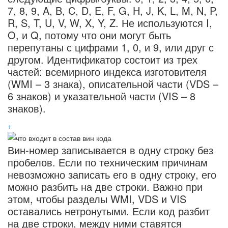
7, 8, 9, A, B, C, D, E, F, G, H, J, K, L, M, N, P,
R, S, T, U, V, W, X, Y, Z. Не используются I,
O, и Q, потому что они могут быть
перепутаны с цифрами 1, 0, и 9, или друг с
другом. Идентификатор состоит из трех
частей: всемирного индекса изготовителя
(WMI – 3 знака), описательной части (VDS –
6 знаков) и указательной части (VIS – 8
знаков).
+
Вин-номер записывается в одну строку без
пробелов. Если по техническим причинам
невозможно записать его в одну строку, его
можно разбить на две строки. Важно при
этом, чтобы разделы WMI, VDS и VIS
оставались нетронутыми. Если код разбит
на две строки, между ними ставятся