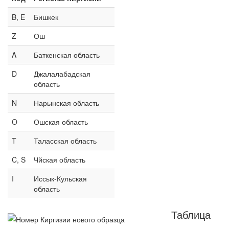
B, E
Бишкек
Z
Ош
A
Баткенская область
D
Джалалабадская
область
N
Нарынская область
O
Ошская область
T
Таласская область
C, S
Чйская область
I
Иссык-Кульская
область
Таблица