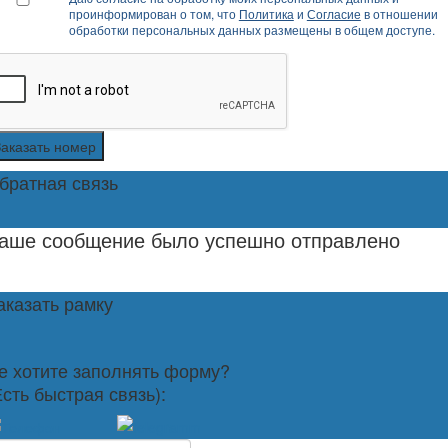
проинформирован о том, что
Политика
и
Согласие
в отношении
обработки персональных данных размещены в общем доступе.
Заказать номер
братная связь
аше сообщение было успешно отправлено
аказать рамку
е хотите заполнять форму?
Есть быстрая связь):