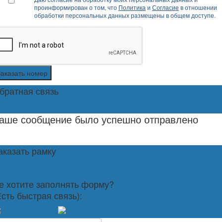
проинформирован о том, что
Политика
и
Согласие
в отношении
обработки персональных данных размещены в общем доступе.
Заказать номер
братная связь
аше сообщение было успешно отправлено
аказать рамку
е хотите заполнять форму?
Есть быстрая связь):