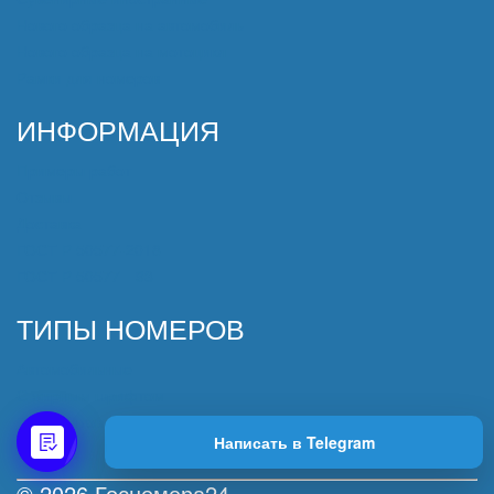
Нового образца на автомобиль
Нового образца на мотоцикл
Рамки для номеров
ИНФОРМАЦИЯ
Примеры работ
Отзывы
Доставка
ГОСТ Р 50577-2018
ГОСТ Р 50577—93
ТИПЫ НОМЕРОВ
Автомобильные
С жирным шрифтом
Без окантовки
Написать в Telegram
© 2026 Госномера24