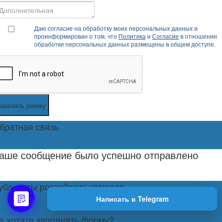
Даю согласие на обработку моих персональных данных и
проинформирован о том, что
Политика
и
Согласие
в отношении
обработки персональных данных размещены в общем доступе.
аказать рамку
братная связь
аше сообщение было успешно отправлено
убликаты российских номеров
Написать в Telegram
е хотите заполнять форму?