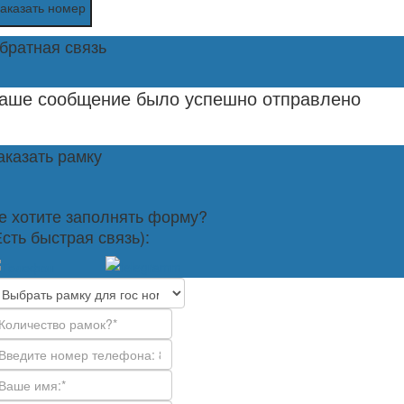
аказать номер
братная связь
аше сообщение было успешно отправлено
аказать рамку
е хотите заполнять форму?
Есть быстрая связь):