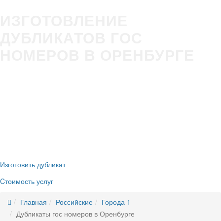
ИЗГОТОВЛЕНИЕ
ДУБЛИКАТОВ ГОС
НОМЕРОВ В ОРЕНБУРГЕ
Изготовление гос номера за 5 минут в Вашем присутствии
Строгое соответствие
ГОСТ Р50577-2018
Оплата всеми удобными способами (наличные и безнал)
Никаких очередей, нервотрёпки в ГИБДД
Новые номера
без сдачи старых
Изготовить дубликат
Cтоимость услуг
Главная
Российские
Города 1
Дубликаты гос номеров в Оренбурге