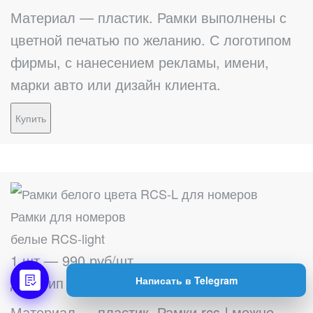
Материал — пластик. Рамки выполнены с
цветной печатью по желанию. С логотипом
фирмы, с нанесением рекламы, имени,
марки авто или дизайн клиента.
Купить
Рамки для номеров
белые RCS-light
1 шт — 990 руб/шт
Для Тип 1 — 520мм х 112мм
Написать в Telegram
Материал — пластик. Рамки rcs-l можно