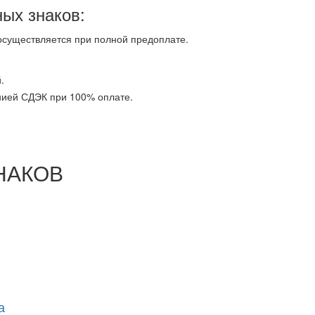
ых знаков:
осуществляется при полной предоплате.
.
анией СДЭК при 100% оплате.
НАКОВ
а