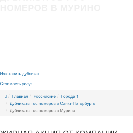
НОМЕРОВ В МУРИНО
Изготовление гос номера за 5 минут в Вашем присутствии
Строгое соответствие
ГОСТ Р50577-2018
Оплата всеми удобными способами (наличные и безнал)
Никаких очередей, нервотрёпки в ГИБДД
Новые номера
без сдачи старых
Изготовить дубликат
Cтоимость услуг
Главная
Российские
Города 1
Дубликаты гос номеров в Санкт-Петербурге
Дубликаты гос номеров в Мурино
ЖИРНАЯ АКЦИЯ ОТ КОМПАНИИ