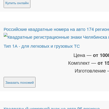
Купить онлайн
Российские квадратные номера на авто 174 регио
Тип 1А - для легковых и грузовых ТС
Цена —
от 100
Комплект —
от 1
Изготовление
Заказать похожий
Квадратный номерной знак на авто 96 региона