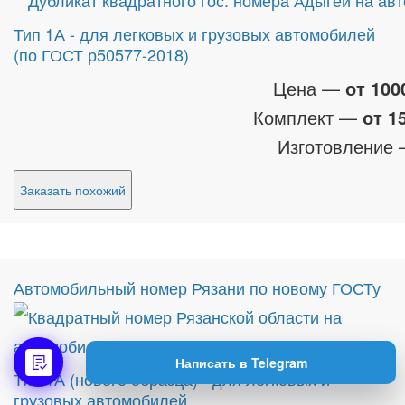
Тип 1А - для легковых и грузовых автомобилей
(по ГОСТ р50577-2018)
Цена —
от 100
Комплект —
от 1
Изготовление
Заказать похожий
Автомобильный номер Рязани по новому ГОСТу
Написать в Telegram
Тип 1А (нового образца) - для легковых и
грузовых автомобилей