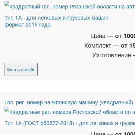
Тип 1А - для легковых и грузовых машин
формат 2019 года
Цена —
от 100
Комплект —
от 1
Изготовление
Купить онлайн
Гос. рег. номер на Японскую машину (квадратный)
Тип 1А (ГОСТ р50577-2018) - для легковых и грузо
Цена —
от 100