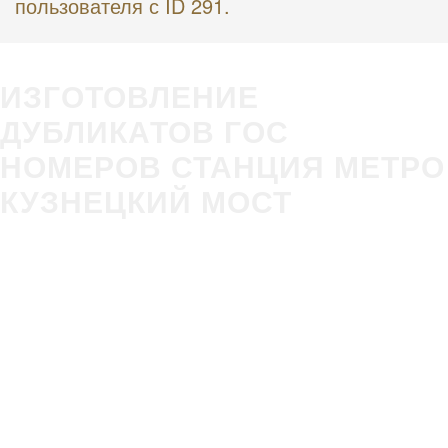
пользователя с ID 291.
ИЗГОТОВЛЕНИЕ
ДУБЛИКАТОВ ГОС
НОМЕРОВ СТАНЦИЯ МЕТРО
КУЗНЕЦКИЙ МОСТ
Изготовление
Строгое
гос номера за 5
соответствие
минут в Вашем
ГОСТ Р50577-
присутствии
2018
Оплата всеми
Никаких
удобными
очередей,
способами
нервотрёпки в