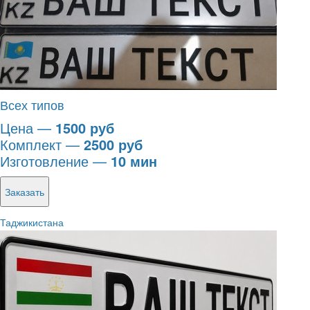
Всех типов
Цена —
1500 руб
Комплект —
2500 руб
Изготовление —
10 мин
Заказать
Таджикистана