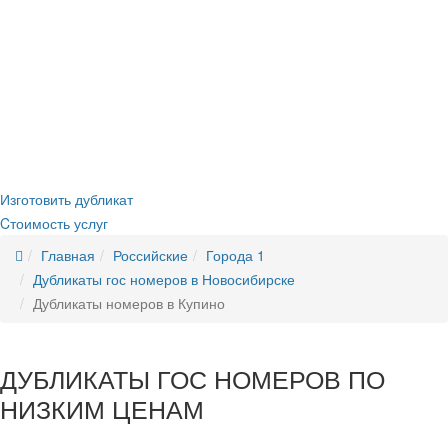
Изготовление гос номера за 5 минут в Вашем присутствии
Строгое соответствие
ГОСТ Р50577-2018
Оплата всеми удобными способами (наличные и безнал)
Никаких очередей, нервотрёпки в ГИБДД
Новые номера
без сдачи старых
Изготовить дубликат
Cтоимость услуг
Главная
Российские
Города 1
Дубликаты гос номеров в Новосибирске
Дубликаты номеров в Купино
ДУБЛИКАТЫ ГОС НОМЕРОВ ПО
НИЗКИМ ЦЕНАМ