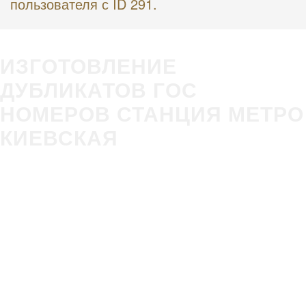
пользователя с ID 291.
ИЗГОТОВЛЕНИЕ
ДУБЛИКАТОВ ГОС
НОМЕРОВ СТАНЦИЯ МЕТРО
КИЕВСКАЯ
Изготовление
Строгое
гос номера за 5
соответствие
минут в Вашем
ГОСТ Р50577-
присутствии
2018
Оплата всеми
Никаких
удобными
очередей,
способами
нервотрёпки в