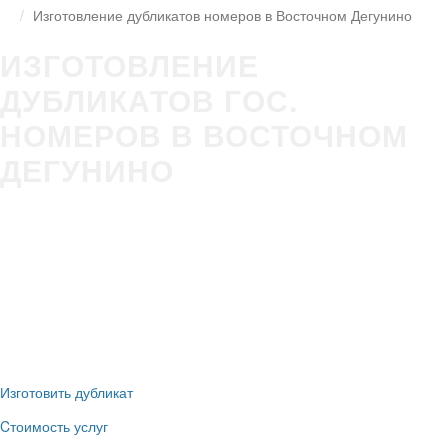
Изготовление дубликатов номеров в Восточном Дегунино
ИЗГОТОВЛЕНИЕ
ДУБЛИКАТОВ ГОС.
НОМЕРОВ В ВОСТОЧНОМ
ДЕГУНИНО
Изготовление гос номера за 5 минут в Вашем присутствии
Строгое соответствие
ГОСТ Р50577-2018
Оплата всеми удобными способами (наличные и безнал)
Никаких очередей, нервотрёпки в ГИБДД
Новые номера
без сдачи старых
Изготовить дубликат
Cтоимость услуг