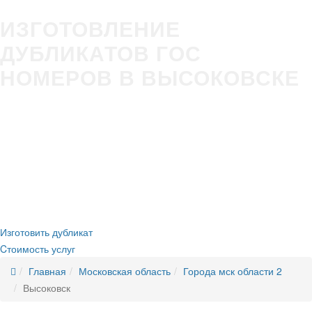
ИЗГОТОВЛЕНИЕ
ДУБЛИКАТОВ ГОС
НОМЕРОВ В ВЫСОКОВСКЕ
Изготовление гос номера за 5 минут в Вашем присутствии
Строгое соответствие
ГОСТ Р50577-2018
Оплата всеми удобными способами (наличные и безнал)
Никаких очередей, нервотрёпки в ГИБДД
Новые номера
без сдачи старых
Изготовить дубликат
Cтоимость услуг
Главная
Московская область
Города мск области 2
Высоковск