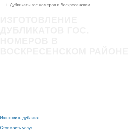
Дубликаты гос номеров в Воскресенском
ИЗГОТОВЛЕНИЕ
ДУБЛИКАТОВ ГОС.
НОМЕРОВ В
ВОСКРЕСЕНСКОМ РАЙОНЕ
Изготовление гос номера за 5 минут в Вашем присутствии
Строгое соответствие
ГОСТ Р50577-2018
Оплата всеми удобными способами (наличные и безнал)
Никаких очередей, нервотрёпки в ГИБДД
Новые номера
без сдачи старых
Изготовить дубликат
Cтоимость услуг