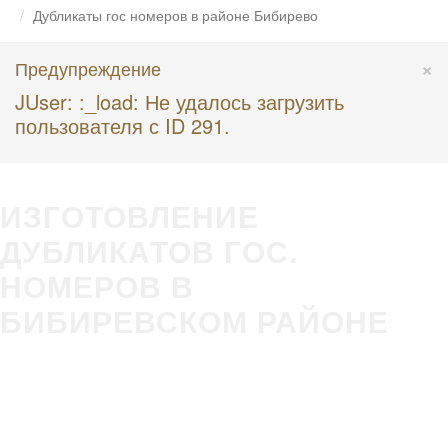
Дубликаты гос номеров в районе Бибирево
×
Предупреждение
JUser: :_load: Не удалось загрузить
пользователя с ID 291.
ИЗГОТОВЛЕНИЕ
ДУБЛИКАТОВ ГОС.
НОМЕРОВ В
БИБИРЕВСКОМ РАЙОНЕ
Изготовление гос номера за 5 минут в Вашем присутствии
Строгое соответствие
ГОСТ Р50577-2018
Оплата всеми удобными способами (наличные и безнал)