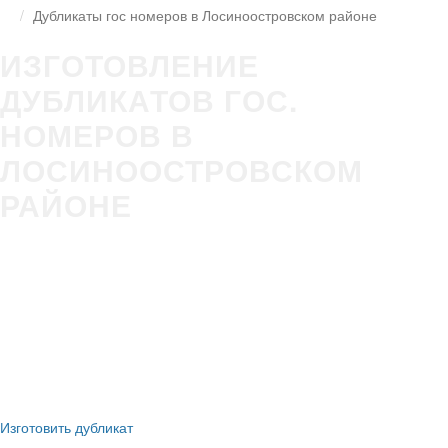
Дубликаты гос номеров в Лосиноостровском районе
ИЗГОТОВЛЕНИЕ
ДУБЛИКАТОВ ГОС.
НОМЕРОВ В
ЛОСИНООСТРОВСКОМ
РАЙОНЕ
Изготовление гос номера за 5 минут в Вашем присутствии
Строгое соответствие
ГОСТ Р50577-2018
Оплата всеми удобными способами (наличные и безнал)
Никаких очередей, нервотрёпки в ГИБДД
Новые номера
без сдачи старых
Изготовить дубликат