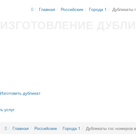
Главная
Российские
Города 1
Дубликаты 
ИЗГОТОВЛЕНИЕ ДУБЛИ
Изготовление гос номера за 5 минут в Вашем присутствии
Строгое соответствие
ГОСТ Р50577-2018
Оплата всеми удобными способами (наличные и безнал)
Никаких очередей, нервотрёпки в ГИБДД
Новые номера
без сдачи старых
Изготовить дубликат
ь услуг
Главная
Российские
Города 1
Дубликаты гос номеров 