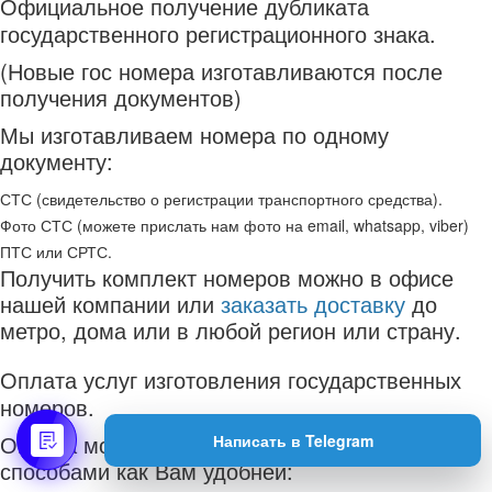
Официальное получение дубликата
государственного регистрационного знака.
(Новые гос номера изготавливаются после
получения документов)
Мы изготавливаем номера по одному
документу:
СТС (свидетельство о регистрации транспортного средства).
Фото СТС (можете прислать нам фото на email, whatsapp, viber)
ПТС или СРТС.
Получить комплект номеров можно в офисе
нашей компании или
заказать доставку
до
метро, дома или в любой регион или страну.
Оплата услуг изготовления государственных
номеров.
Оплата может производиться разными
Написать в Telegram
способами как Вам удобней: