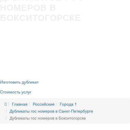
НОМЕРОВ В
БОКСИТОГОРСКЕ
Изготовление гос номера за 5 минут в Вашем присутствии
Строгое соответствие
ГОСТ Р50577-2018
Оплата всеми удобными способами (наличные и безнал)
Никаких очередей, нервотрёпки в ГИБДД
Новые номера
без сдачи старых
Изготовить дубликат
Cтоимость услуг
Главная
Российские
Города 1
Дубликаты гос номеров в Санкт-Петербурге
Дубликаты гос номеров в Бокситогорске