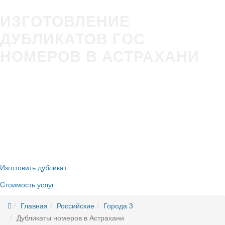
ИЗГОТОВЛЕНИЕ
ДУБЛИКАТОВ ГОС
НОМЕРОВ В АСТРАХАНИ
Изготовление гос номера за 5 минут в Вашем присутствии
Строгое соответствие
ГОСТ Р50577-2018
Оплата всеми удобными способами (наличные и безнал)
Никаких очередей, нервотрёпки в ГИБДД
Новые номера
без сдачи старых
Изготовить дубликат
Cтоимость услуг
Главная
Российские
Города 3
Дубликаты номеров в Астрахани