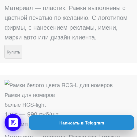
Материал — пластик. Рамки выполнены с
цветной печатью по желанию. С логотипом
фирмы, с нанесением рекламы, имени,
марки авто или дизайн клиента.
Купить
Рамки для номеров
белые RCS-light
1 шт — 990 руб/шт
Для Тип 1 — 520мм х 112мм
Написать в Telegram
Материал — пластик. Рамки rcs-l можно