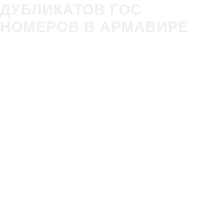
ДУБЛИКАТОВ ГОС
НОМЕРОВ В АРМАВИРЕ
Изготовление
Строгое
гос номера за 5
соответствие
минут в Вашем
ГОСТ Р50577-
присутствии
2018
Оплата всеми
Никаких
удобными
очередей,
способами
нервотрёпки в
(наличные и
ГИБДД
безнал)
Новые номера
без сдачи
старых